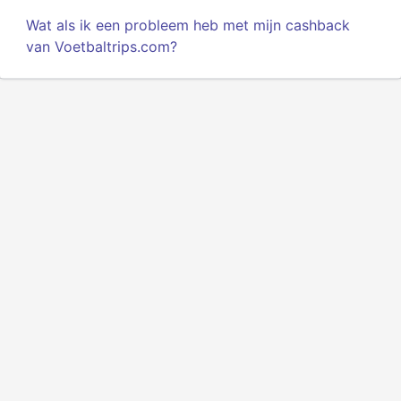
Wat als ik een probleem heb met mijn cashback
van Voetbaltrips.com?
Privacy
Voorwaarden
Over ons
API voor ontwikkelaars
© 2025 Alle rechten voorbehouden.