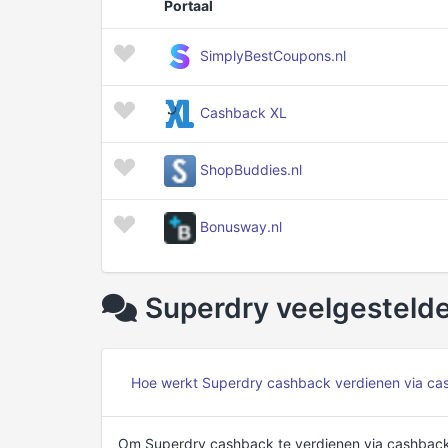
Portaal
SimplyBestCoupons.nl
Cashback XL
ShopBuddies.nl
Bonusway.nl
Superdry veelgesteld
Hoe werkt Superdry cashback verdienen via ca
Om Superdry cashback te verdienen via cashback 