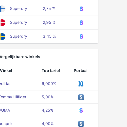
Superdry
2,75 %
Superdry
2,95 %
Superdry
3,45 %
Vergelijkbare winkels
Winkel
Top tarief
Portaal
Adidas
6,000%
Tommy Hilfiger
5,00%
PUMA
4,25%
bonprix
4,00%