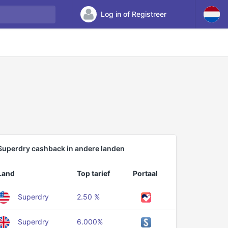
Log in of Registreer
Superdry cashback in andere landen
Land
Top tarief
Portaal
Superdry
2.50 %
Superdry
6.000%