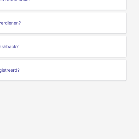
verdienen?
cashback?
gistreerd?