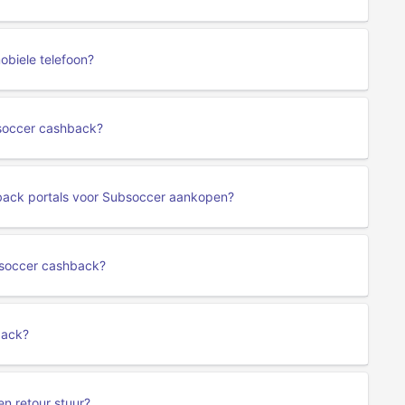
obiele telefoon?
bsoccer cashback?
hback portals voor Subsoccer aankopen?
bsoccer cashback?
back?
en retour stuur?