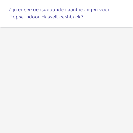
Zijn er seizoensgebonden aanbiedingen voor
Plopsa Indoor Hasselt cashback?
Privacy
Voorwaarden
Over ons
API voor ontwikkelaars
© 2025 Alle rechten voorbehouden.