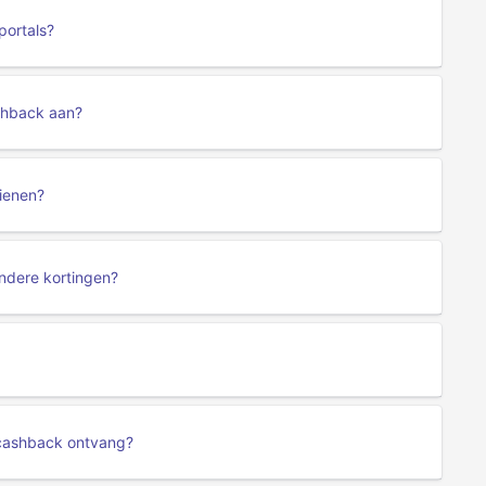
portals?
shback aan?
dienen?
ndere kortingen?
e cashback ontvang?