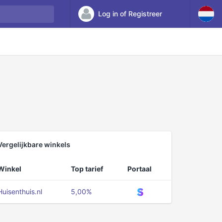
Log in of Registreer
Vergelijkbare winkels
Winkel
Top tarief
Portaal
Huisenthuis.nl
5,00%