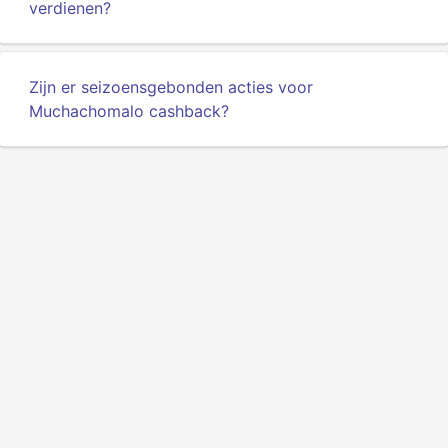
verdienen?
Zijn er seizoensgebonden acties voor
Muchachomalo cashback?
Privacy
Voorwaarden
Over ons
API voor ontwikkelaars