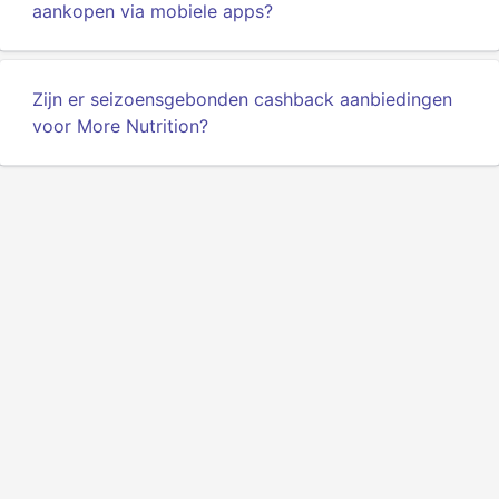
aankopen via mobiele apps?
Zijn er seizoensgebonden cashback aanbiedingen
voor More Nutrition?
Privacy
Voorwaarden
Over ons
API voor ontwikkelaars