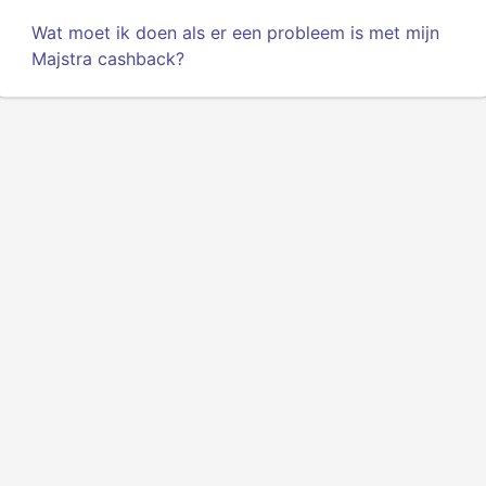
Wat moet ik doen als er een probleem is met mijn
Majstra cashback?
Privacy
Voorwaarden
Over ons
API voor ontwikkelaars
© 2025 Alle rechten voorbehouden.