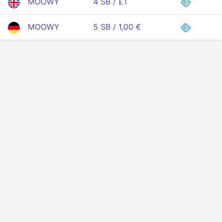
MOOWY
4 SB / £1
MOOWY
5 SB / 1,00 €
Privacy
Voorwaarden
Over ons
API voor ontwikkelaars
© 2025 Alle rechten voorbehouden.