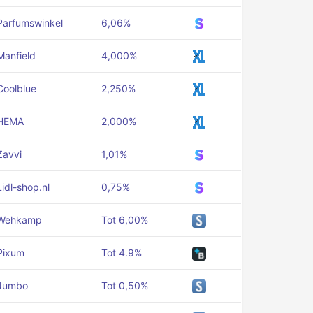
Parfumswinkel
6,06%
Manfield
4,000%
Coolblue
2,250%
HEMA
2,000%
Zavvi
1,01%
Lidl-shop.nl
0,75%
Wehkamp
Tot 6,00%
Pixum
Tot 4.9%
Jumbo
Tot 0,50%