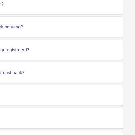
n?
ack ontvang?
 geregistreerd?
ux cashback?