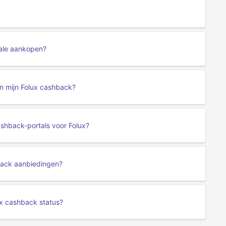
nale aankopen?
an mijn Folux cashback?
ashback-portals voor Folux?
back aanbiedingen?
ux cashback status?