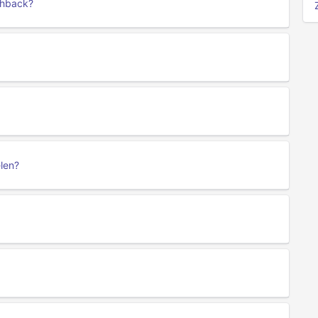
shback?
elen?