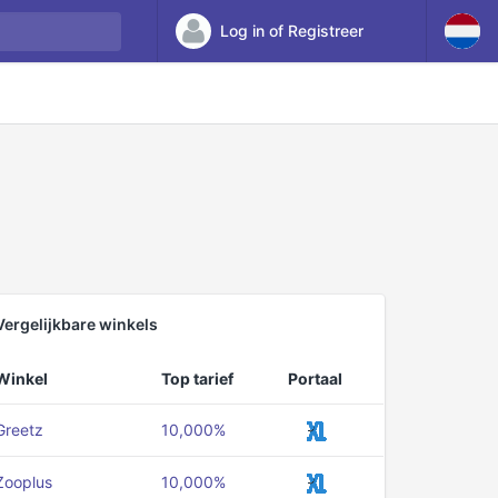
Log in of Registreer
Vergelijkbare winkels
Winkel
Top tarief
Portaal
Greetz
10,000%
Zooplus
10,000%