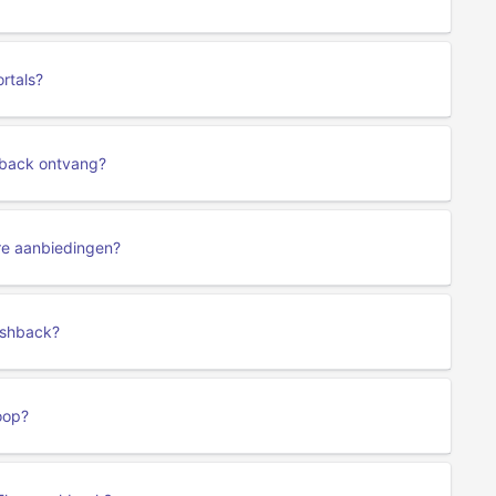
rtals?
hback ontvang?
re aanbiedingen?
ashback?
oop?