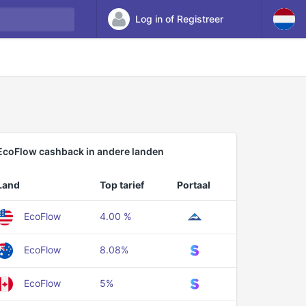
Log in of Registreer
EcoFlow cashback in andere landen
Land
Top tarief
Portaal
EcoFlow
4.00 %
EcoFlow
8.08%
EcoFlow
5%