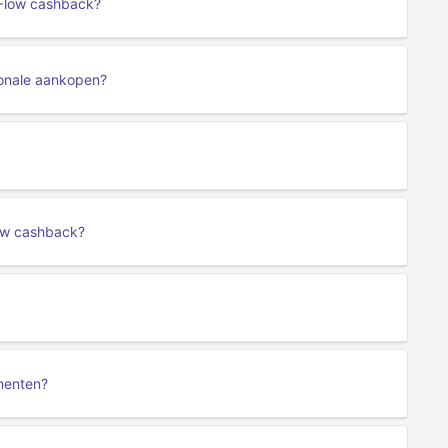
oFlow cashback?
ionale aankopen?
low cashback?
menten?