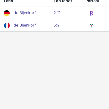
Land
Top tarief
Portaal
de Bijenkorf
2 %
de Bijenkorf
5%
Privacy
Voorwaarden
Over ons
API voor ontwikkelaars