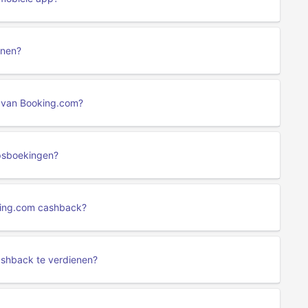
enen?
g van Booking.com?
psboekingen?
king.com cashback?
ashback te verdienen?