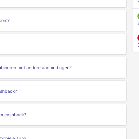
.com?
mbineren met andere aanbiedingen?
ashback?
om cashback?
 mobiele app?